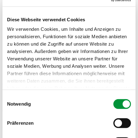
Kontakt
Diese Webseite verwendet Cookies
Wir verwenden Cookies, um Inhalte und Anzeigen zu
Kontakt
personalisieren, Funktionen für soziale Medien anbieten
zu können und die Zugriffe auf unsere Website zu
analysieren. Außerdem geben wir Informationen zu Ihrer
Flaggenstandorte Stuttgart
Verwendung unserer Website an unsere Partner für
soziale Medien, Werbung und Analysen weiter. Unsere
Für Ihre Fragen stehen wir Ihnen gerne zur Verfügung.
Partner führen diese Informationen möglicherweise mit
Anschrift
weiteren Daten zusammen, die Sie ihnen bereitgestellt
haben oder die sie im Rahmen Ihrer Nutzung der Dienste
Ansprechpartner
gesammelt haben.
Einwilligungsauswahl
Notwendig
Ypermacho Kampaki
Impressum
Datenschutzerklärung
T
0711 48041-501
ypermacho.kampaki@
maerkte-stuttgart.de
Präferenzen
Verwaltung