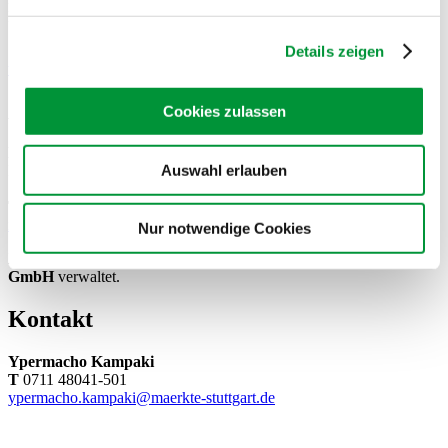
Hier gibt es Informationen zu Länder-, Bundesländer- und
Städtefahnen.
Details zeigen
www.stuttgart.de/item/show/20893/1
Anschrift
Cookies zulassen
Märkte Stuttgart GmbH
Auswahl erlauben
Langwiesenweg 30
70327 Stuttgart
T
0711 48041-0
info@
maerkte-stuttgart.de
Nur notwendige Cookies
Die Flaggenstandorte Stuttgart werden von der
Märkte Stuttgart
GmbH
verwaltet.
Kontakt
Ypermacho Kampaki
T
0711 48041-501
ypermacho.kampaki@
maerkte-stuttgart.de